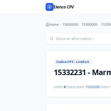
Elenco CPV
Home
15000000
15300000
15330
Codice CPV ·
Livello 6
15332231
-
Marme
Livello:
6
Codice padre:
15332200
Codice: