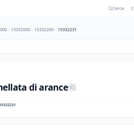
Cerca
C
000
15332000
15332200
15332231
llata di arance
15332231