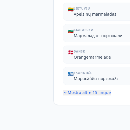
🇱🇹
LIETUVIŲ
Apelsinų marmeladas
🇧🇬
БЪЛГАРСКИ
Мармалад от портокали
🇩🇰
DANSK
Orangemarmelade
🇬🇷
ΕΛΛΗΝΙΚΆ
Μαρμελάδα πορτοκάλι
Mostra altre
15
lingue