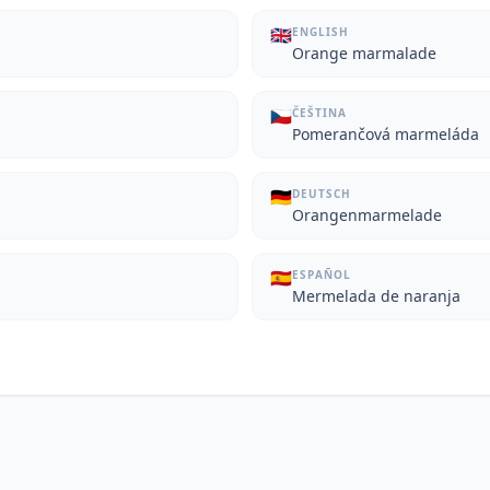
🇬🇧
ENGLISH
Orange marmalade
🇨🇿
ČEŠTINA
Pomerančová marmeláda
🇩🇪
DEUTSCH
Orangenmarmelade
🇪🇸
ESPAÑOL
Mermelada de naranja