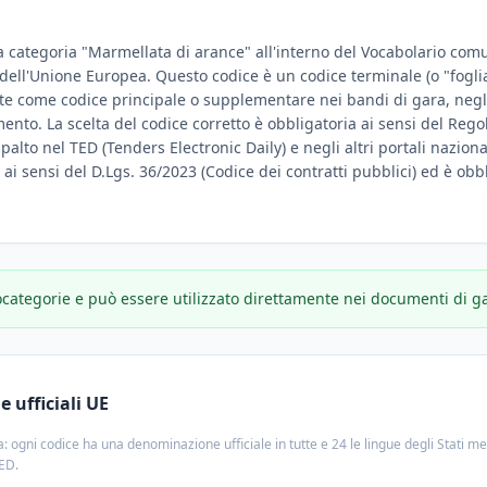
a categoria "Marmellata di arance" all'interno del Vocabolario comun
e dell'Unione Europea. Questo codice è un codice terminale (o "fogli
te come codice principale o supplementare nei bandi di gara, negli
amento. La scelta del codice corretto è obbligatoria ai sensi del Reg
ppalto nel TED (Tenders Electronic Daily) e negli altri portali nazion
e ai sensi del D.Lgs. 36/2023 (Codice dei contratti pubblici) ed è obbl
ocategorie e può essere utilizzato direttamente nei documenti di g
 ufficiali UE
: ogni codice ha una denominazione ufficiale in tutte e 24 le lingue degli Stati m
TED.