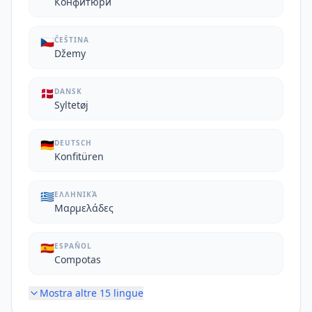
Конфитюри
🇨🇿
ČEŠTINA
Džemy
🇩🇰
DANSK
Syltetøj
🇩🇪
DEUTSCH
Konfitüren
🇬🇷
ΕΛΛΗΝΙΚΆ
Μαρμελάδες
🇪🇸
ESPAÑOL
Compotas
Mostra altre
15
lingue