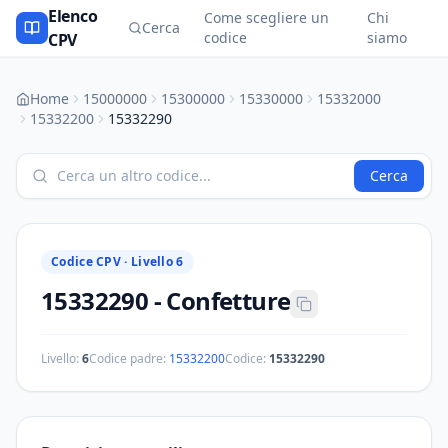
Elenco
Come scegliere un
Chi
Cerca
codice
siamo
CPV
Home
15000000
15300000
15330000
15332000
15332200
15332290
Cerca
Codice CPV ·
Livello 6
15332290
-
Confetture
Livello:
6
Codice padre:
15332200
Codice:
15332290