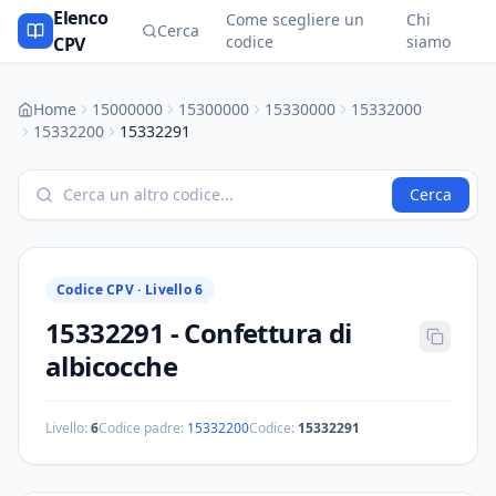
Elenco
Come scegliere un
Chi
Cerca
codice
siamo
CPV
Home
15000000
15300000
15330000
15332000
15332200
15332291
Cerca
Codice CPV ·
Livello 6
15332291
-
Confettura di
albicocche
Livello:
6
Codice padre:
15332200
Codice:
15332291