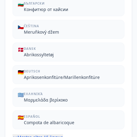
🇧🇬
БЪЛГАРСКИ
Конфитюр от кайсии
🇨🇿
ČEŠTINA
Meruňkový džem
🇩🇰
DANSK
Abrikossyltetøj
🇩🇪
DEUTSCH
Aprikosenkonfitüre/Marillenkonfitüre
🇬🇷
ΕΛΛΗΝΙΚΆ
Μαρμελάδα βερίκοκο
🇪🇸
ESPAÑOL
Compota de albaricoque