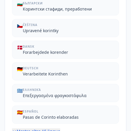
🇧🇬
БЪЛГАРСКИ
Коринтски стафиди, преработени
🇨🇿
ČEŠTINA
Upravené korintky
🇩🇰
DANSK
Forarbejdede korender
🇩🇪
DEUTSCH
Verarbeitete Korinthen
🇬🇷
ΕΛΛΗΝΙΚΆ
Επεξεργασμένα φραγκοστάφυλα
🇪🇸
ESPAÑOL
Pasas de Corinto elaboradas