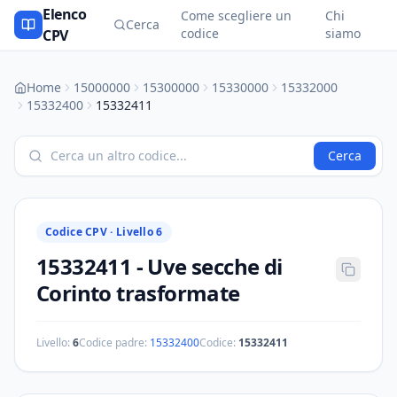
Elenco
Come scegliere un
Chi
Cerca
codice
siamo
CPV
Home
15000000
15300000
15330000
15332000
15332400
15332411
Cerca
Codice CPV ·
Livello 6
15332411
-
Uve secche di
Corinto trasformate
Livello:
6
Codice padre:
15332400
Codice:
15332411