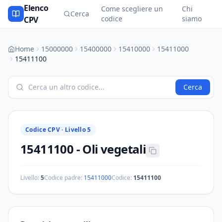
Elenco
Come scegliere un
Chi
Cerca
codice
siamo
CPV
Home
15000000
15400000
15410000
15411000
15411100
Cerca
Codice CPV ·
Livello 5
15411100
-
Oli vegetali
Livello:
5
Codice padre:
15411000
Codice:
15411100