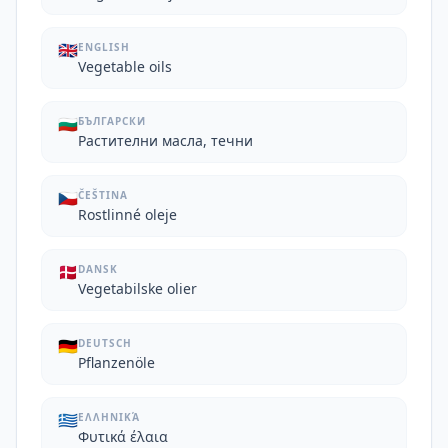
🇬🇧
ENGLISH
Vegetable oils
🇧🇬
БЪЛГАРСКИ
Растителни масла, течни
🇨🇿
ČEŠTINA
Rostlinné oleje
🇩🇰
DANSK
Vegetabilske olier
🇩🇪
DEUTSCH
Pflanzenöle
🇬🇷
ΕΛΛΗΝΙΚΆ
Φυτικά έλαια