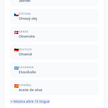
Зехтин
🇨🇿
ČEŠTINA
Olivový olej
🇩🇰
DANSK
Olivenolie
🇩🇪
DEUTSCH
Olivenöl
🇬🇷
ΕΛΛΗΝΙΚΆ
Ελαιόλαδο
🇪🇸
ESPAÑOL
Aceite de oliva
Mostra altre
15
lingue