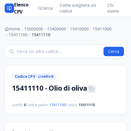
Elenco
Come scegliere un
Chi
Cerca
codice
siamo
CPV
Home
15000000
15400000
15410000
15411000
15411100
15411110
Cerca
Codice CPV ·
Livello 6
15411110
-
Olio di oliva
Livello:
6
Codice padre:
15411100
Codice:
15411110