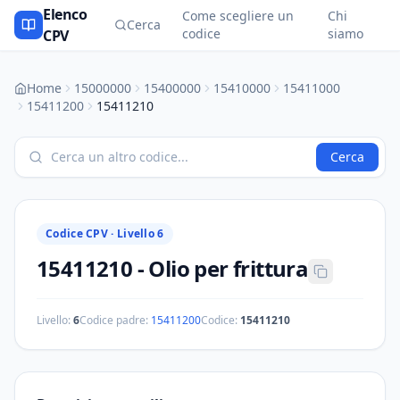
Elenco
Come scegliere un
Chi
Cerca
codice
siamo
CPV
Home
15000000
15400000
15410000
15411000
15411200
15411210
Cerca
Codice CPV ·
Livello 6
15411210
-
Olio per frittura
Livello:
6
Codice padre:
15411200
Codice:
15411210