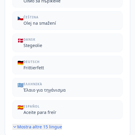
Олио за пържене
🇨🇿
ČEŠTINA
Olej na smažení
🇩🇰
DANSK
Stegeolie
🇩🇪
DEUTSCH
Frittierfett
🇬🇷
ΕΛΛΗΝΙΚΆ
Έλαιο για τηγάνισμα
🇪🇸
ESPAÑOL
Aceite para freír
Mostra altre
15
lingue