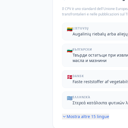
Il CPV è uno standard dell'Unione Europea
transfrontalieri e nelle pubblicazioni sul 
🇱🇹
LIETUVIŲ
Augalinių riebalų arba aliejų
🇧🇬
БЪЛГАРСКИ
Твърди остатъци при извл
масла и мазнини
🇩🇰
DANSK
Faste reststoffer af vegetabil
🇬🇷
ΕΛΛΗΝΙΚΆ
Στερεά κατάλοιπα φυτικών 
Mostra altre
15
lingue