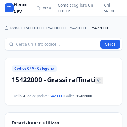
Elenco
Come scegliere un
Chi
Cerca
codice
siamo
CPV
Home
15000000
15400000
15420000
15422000
Cerca
Codice CPV ·
Categoria
15422000
-
Grassi raffinati
Livello:
4
Codice padre:
15420000
Codice:
15422000
Descrizione e utilizzo