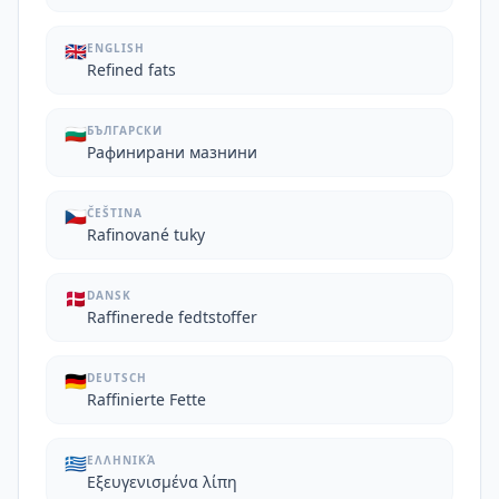
🇬🇧
ENGLISH
Refined fats
🇧🇬
БЪЛГАРСКИ
Рафинирани мазнини
🇨🇿
ČEŠTINA
Rafinované tuky
🇩🇰
DANSK
Raffinerede fedtstoffer
🇩🇪
DEUTSCH
Raffinierte Fette
🇬🇷
ΕΛΛΗΝΙΚΆ
Εξευγενισμένα λίπη