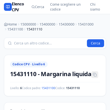
Elenco
Come scegliere un
Chi
Cerca
codice
siamo
CPV
Home
15000000
15400000
15430000
15431000
15431100
15431110
Cerca
Codice CPV ·
Livello 6
15431110
-
Margarina liquida
Livello:
6
Codice padre:
15431100
Codice:
15431110