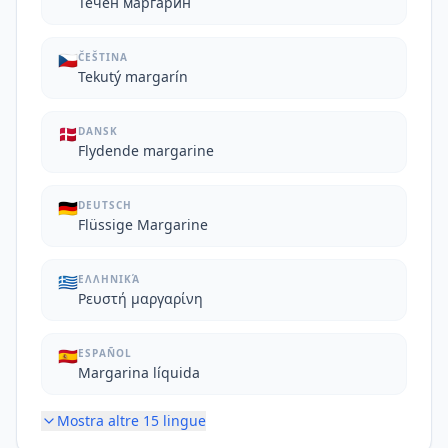
Течен маргарин
🇨🇿
ČEŠTINA
Tekutý margarín
🇩🇰
DANSK
Flydende margarine
🇩🇪
DEUTSCH
Flüssige Margarine
🇬🇷
ΕΛΛΗΝΙΚΆ
Ρευστή μαργαρίνη
🇪🇸
ESPAÑOL
Margarina líquida
Mostra altre
15
lingue