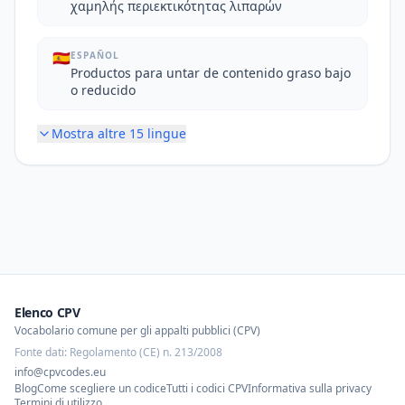
χαμηλής περιεκτικότητας λιπαρών
🇪🇸
ESPAÑOL
Productos para untar de contenido graso bajo
o reducido
Mostra altre
15
lingue
Elenco CPV
Vocabolario comune per gli appalti pubblici (CPV)
Fonte dati: Regolamento (CE) n. 213/2008
info@cpvcodes.eu
Blog
Come scegliere un codice
Tutti i codici CPV
Informativa sulla privacy
Termini di utilizzo