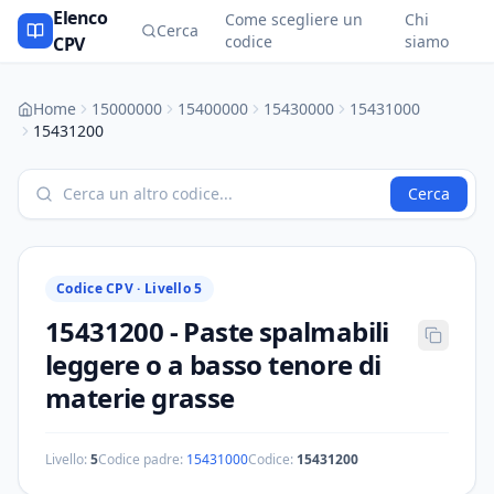
Elenco
Come scegliere un
Chi
Cerca
codice
siamo
CPV
Home
15000000
15400000
15430000
15431000
15431200
Cerca
Codice CPV ·
Livello 5
15431200
-
Paste spalmabili
leggere o a basso tenore di
materie grasse
Livello:
5
Codice padre:
15431000
Codice:
15431200