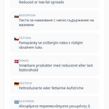
Reduced or low-fat spreads
🇧🇬
БЪЛГАРСКИ
Пасти за намазване с ниско съдържание на
мазнини
🇨🇿
ČEŠTINA
Pomazánky se sníženým nebo s nízkým
obsahem tuku
🇩🇰
DANSK
Smørbare produkter med reduceret eller lavt
fedtindhold
🇩🇪
DEUTSCH
Fettreduzierte oder fettarme Aufstriche
🇬🇷
ΕΛΛΗΝΙΚΆ
Αλειφόμενα παρασκευάσματα μειωμένης ή