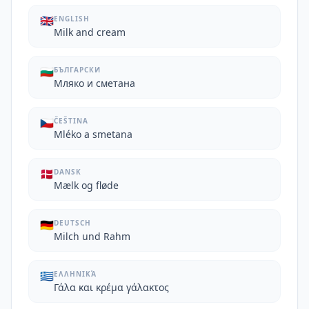
🇬🇧
ENGLISH
Milk and cream
🇧🇬
БЪЛГАРСКИ
Мляко и сметана
🇨🇿
ČEŠTINA
Mléko a smetana
🇩🇰
DANSK
Mælk og fløde
🇩🇪
DEUTSCH
Milch und Rahm
🇬🇷
ΕΛΛΗΝΙΚΆ
Γάλα και κρέμα γάλακτος