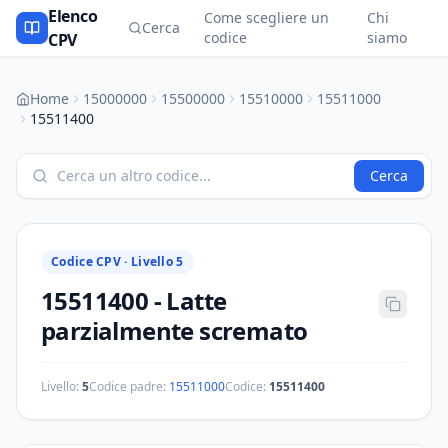
Elenco
Come scegliere un
Chi
Cerca
codice
siamo
CPV
Home
15000000
15500000
15510000
15511000
15511400
Cerca
Codice CPV ·
Livello 5
15511400
-
Latte
parzialmente scremato
Livello:
5
Codice padre:
15511000
Codice:
15511400