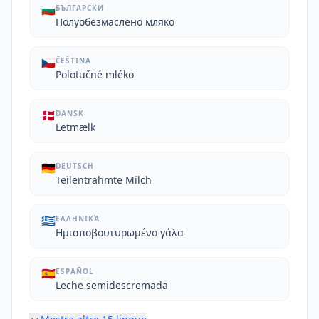
🇧🇬
БЪЛГАРСКИ
Полуобезмаслено мляко
🇨🇿
ČEŠTINA
Polotučné mléko
🇩🇰
DANSK
Letmælk
🇩🇪
DEUTSCH
Teilentrahmte Milch
🇬🇷
ΕΛΛΗΝΙΚΆ
Ημιαποβουτυρωμένο γάλα
🇪🇸
ESPAÑOL
Leche semidescremada