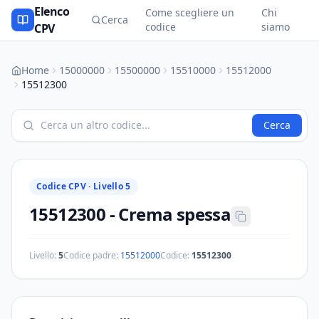
Elenco
Come scegliere un
Chi
Cerca
codice
siamo
CPV
Home
15000000
15500000
15510000
15512000
15512300
Cerca
Codice CPV ·
Livello 5
15512300
-
Crema spessa
Livello:
5
Codice padre:
15512000
Codice:
15512300