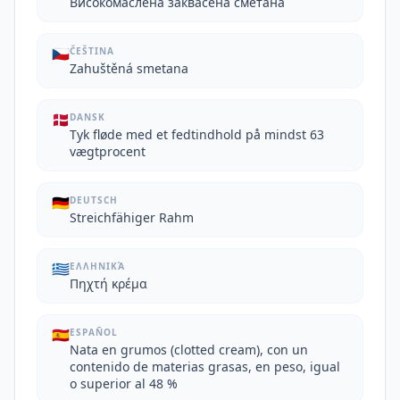
Високомаслена заквасена сметана
🇨🇿
ČEŠTINA
Zahuštěná smetana
🇩🇰
DANSK
Tyk fløde med et fedtindhold på mindst 63
vægtprocent
🇩🇪
DEUTSCH
Streichfähiger Rahm
🇬🇷
ΕΛΛΗΝΙΚΆ
Πηχτή κρέμα
🇪🇸
ESPAÑOL
Nata en grumos (clotted cream), con un
contenido de materias grasas, en peso, igual
o superior al 48 %