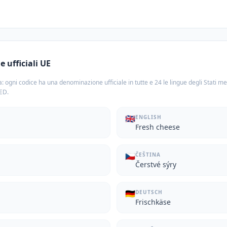
 ufficiali UE
: ogni codice ha una denominazione ufficiale in tutte e 24 le lingue degli Stati m
TED.
🇬🇧
ENGLISH
Fresh cheese
🇨🇿
ČEŠTINA
Čerstvé sýry
🇩🇪
DEUTSCH
Frischkäse