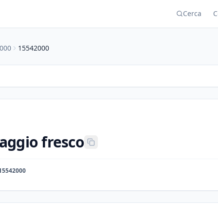
Cerca
C
000
15542000
aggio fresco
15542000