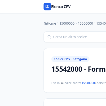
Elenco CPV
Home
15000000
15500000
15540
Codice CPV ·
Categoria
15542000
-
Form
Livello:
4
Codice padre:
15540000
Codice: