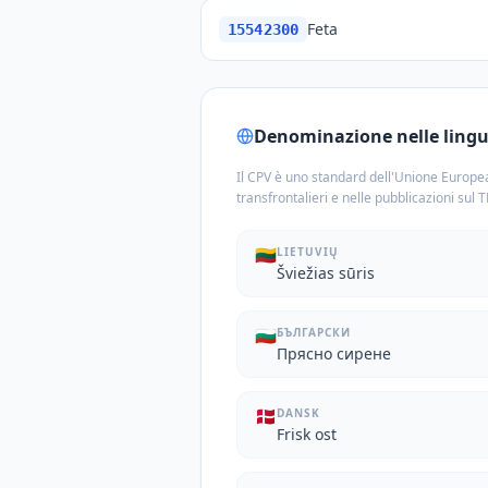
Feta
15542300
Denominazione nelle lingue
Il CPV è uno standard dell'Unione Europea
transfrontalieri e nelle pubblicazioni sul 
🇱🇹
LIETUVIŲ
Šviežias sūris
🇧🇬
БЪЛГАРСКИ
Прясно сирене
🇩🇰
DANSK
Frisk ost