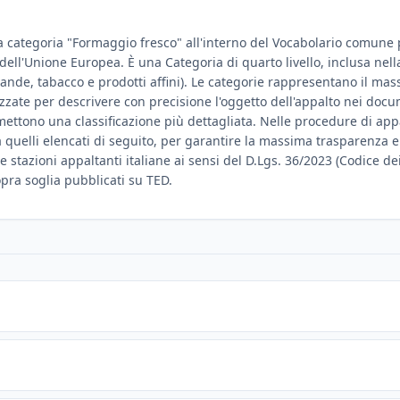
a categoria "Formaggio fresco" all'interno del Vocabolario comune pe
e dell'Unione Europea. È una Categoria di quarto livello, inclusa ne
vande, tabacco e prodotti affini). Le categorie rappresentano il mass
izzate per descrivere con precisione l'oggetto dell'appalto nei doc
ttono una classificazione più dettagliata. Nelle procedure di appalt
a quelli elencati di seguito, per garantire la massima trasparenza e
e stazioni appaltanti italiane ai sensi del D.Lgs. 36/2023 (Codice dei
sopra soglia pubblicati su TED.
e