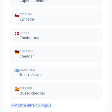
Сирене Cheddar
🇨🇿
ČEŠTINA
Sýr čedar
🇩🇰
DANSK
Cheddarost
🇩🇪
DEUTSCH
Cheddar
🇬🇷
ΕΛΛΗΝΙΚΆ
Τυρί τσένταρ
🇪🇸
ESPAÑOL
Queso cheddar
Mostra altre
15
lingue