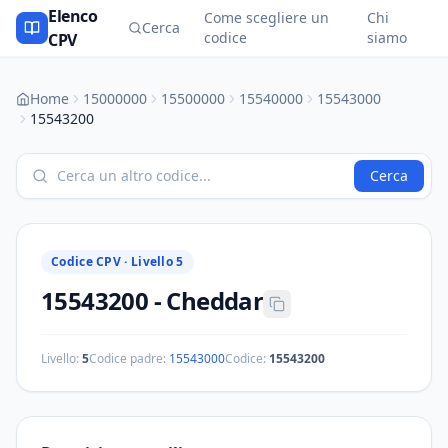
Elenco
Come scegliere un
Chi
Cerca
codice
siamo
CPV
Home
15000000
15500000
15540000
15543000
15543200
Cerca
Codice CPV ·
Livello 5
15543200
-
Cheddar
Livello:
5
Codice padre:
15543000
Codice:
15543200