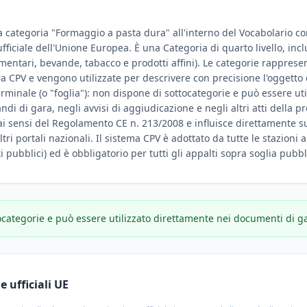
la categoria "Formaggio a pasta dura" all'interno del Vocabolario c
 ufficiale dell'Unione Europea. È una Categoria di quarto livello, inc
mentari, bevande, tabacco e prodotti affini). Le categorie rappresen
ura CPV e vengono utilizzate per descrivere con precisione l'oggetto
rminale (o "foglia"): non dispone di sottocategorie e può essere u
i di gara, negli avvisi di aggiudicazione e negli altri atti della p
ai sensi del Regolamento CE n. 213/2008 e influisce direttamente sul
ltri portali nazionali. Il sistema CPV è adottato da tutte le stazioni a
i pubblici) ed è obbligatorio per tutti gli appalti sopra soglia pubbl
ocategorie e può essere utilizzato direttamente nei documenti di g
 ufficiali UE