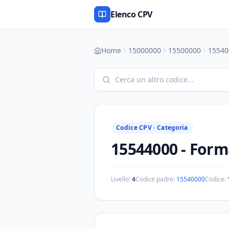
Elenco CPV
Home
15000000
15500000
15540
Codice CPV ·
Categoria
15544000
-
Form
Livello:
4
Codice padre:
15540000
Codice: