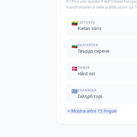
Il CPV è uno standard dell'Unione Europea
transfrontalieri e nelle pubblicazioni sul 
🇱🇹
LIETUVIŲ
Kietas sūris
🇧🇬
БЪЛГАРСКИ
Твърдо сирене
🇩🇰
DANSK
Hård ost
🇬🇷
ΕΛΛΗΝΙΚΆ
Σκληρό τυρί
Mostra altre
15
lingue