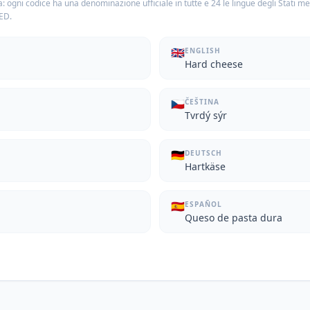
: ogni codice ha una denominazione ufficiale in tutte e 24 le lingue degli Stati m
TED.
🇬🇧
ENGLISH
Hard cheese
🇨🇿
ČEŠTINA
Tvrdý sýr
🇩🇪
DEUTSCH
Hartkäse
🇪🇸
ESPAÑOL
Queso de pasta dura