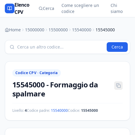
Elenco
Come scegliere un
Chi
Cerca
codice
siamo
CPV
Home
15000000
15500000
15540000
15545000
Cerca
Codice CPV ·
Categoria
15545000
-
Formaggio da
spalmare
Livello:
4
Codice padre:
15540000
Codice:
15545000