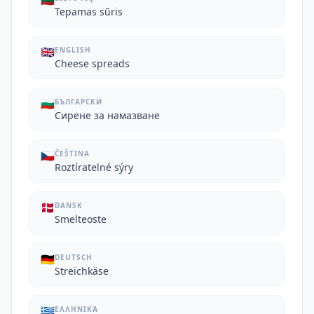
🇱🇹
Tepamas sūris
🇬🇧
ENGLISH
Cheese spreads
🇧🇬
БЪЛГАРСКИ
Сирене за намазване
🇨🇿
ČEŠTINA
Roztíratelné sýry
🇩🇰
DANSK
Smelteoste
🇩🇪
DEUTSCH
Streichkäse
🇬🇷
ΕΛΛΗΝΙΚΆ