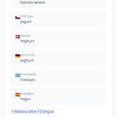
Кисело мляко
🇨🇿
ČEŠTINA
Jogurt
🇩🇰
DANSK
Yoghurt
🇩🇪
DEUTSCH
Joghurt
🇬🇷
ΕΛΛΗΝΙΚΆ
Γιαούρτι
🇪🇸
ESPAÑOL
Yogur
Mostra altre
15
lingue