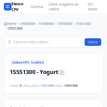
Elenco
Come scegliere un
Chi
Cerca
codice
siamo
CPV
Home
15000000
15500000
15550000
15551000
15551300
Cerca
Codice CPV ·
Livello 5
15551300
-
Yogurt
Livello:
5
Codice padre:
15551000
Codice:
15551300