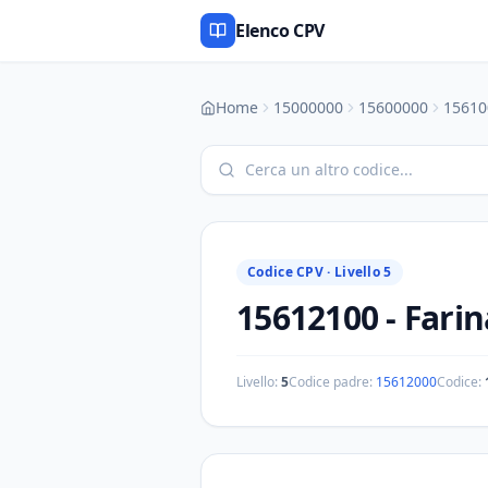
Elenco CPV
Home
15000000
15600000
15610
Codice CPV ·
Livello 5
15612100
-
Farin
Livello:
5
Codice padre:
15612000
Codice: