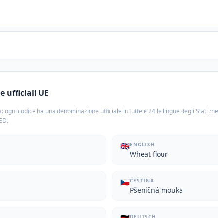
 ufficiali UE
: ogni codice ha una denominazione ufficiale in tutte e 24 le lingue degli Stati m
TED.
🇬🇧
ENGLISH
Wheat flour
🇨🇿
ČEŠTINA
Pšeničná mouka
DEUTSCH