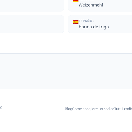
🇩🇪
Weizenmehl
🇪🇸
ESPAÑOL
Harina de trigo
V)
Blog
Come scegliere un codice
Tutti i codi