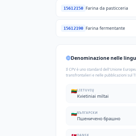
Farina da pasticceria
15612150
Farina fermentante
15612190
Denominazione nelle lingue
Il CPV è uno standard dell'Unione Europea
transfrontalieri e nelle pubblicazioni sul 
🇱🇹
LIETUVIŲ
Kvietiniai miltai
🇧🇬
БЪЛГАРСКИ
Пшеничено брашно
DANSK