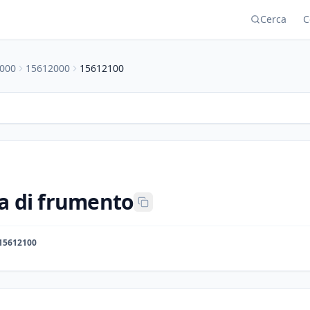
Cerca
C
000
15612000
15612100
a di frumento
15612100