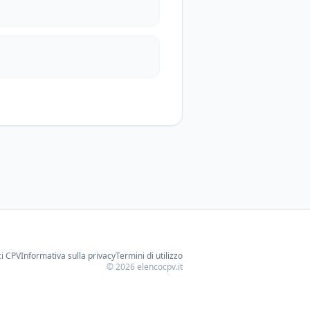
ci CPV
Informativa sulla privacy
Termini di utilizzo
©
2026
elencocpv.it