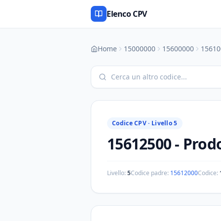
Elenco CPV
Home
15000000
15600000
15610
Codice CPV ·
Livello 5
15612500
-
Prodo
Livello:
5
Codice padre:
15612000
Codice: