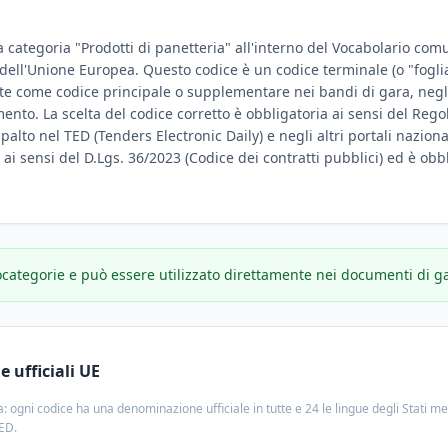
a categoria "Prodotti di panetteria" all'interno del Vocabolario comun
e dell'Unione Europea. Questo codice è un codice terminale (o "fogli
te come codice principale o supplementare nei bandi di gara, negli
amento. La scelta del codice corretto è obbligatoria ai sensi del Reg
ppalto nel TED (Tenders Electronic Daily) e negli altri portali nazion
e ai sensi del D.Lgs. 36/2023 (Codice dei contratti pubblici) ed è obbl
ocategorie e può essere utilizzato direttamente nei documenti di g
 ufficiali UE
: ogni codice ha una denominazione ufficiale in tutte e 24 le lingue degli Stati m
TED.