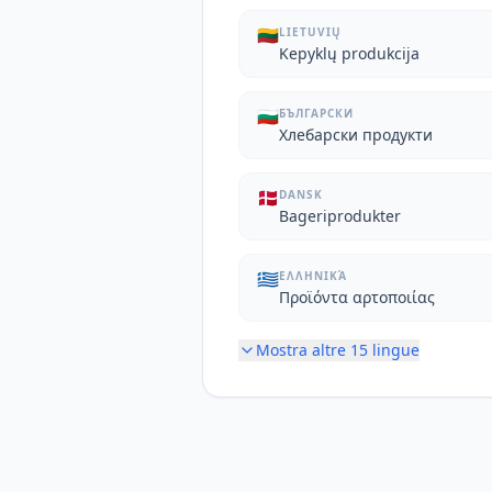
🇱🇹
LIETUVIŲ
Kepyklų produkcija
🇧🇬
БЪЛГАРСКИ
Хлебарски продукти
🇩🇰
DANSK
Bageriprodukter
🇬🇷
ΕΛΛΗΝΙΚΆ
Προϊόντα αρτοποιίας
Mostra altre
15
lingue