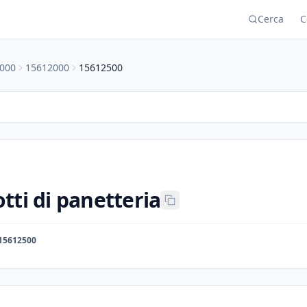
Cerca
C
000
15612000
15612500
tti di panetteria
15612500