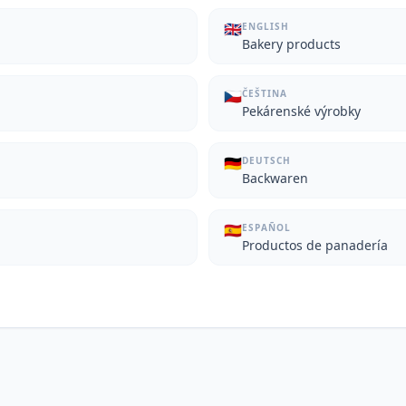
🇬🇧
ENGLISH
Bakery products
🇨🇿
ČEŠTINA
Pekárenské výrobky
🇩🇪
DEUTSCH
Backwaren
🇪🇸
ESPAÑOL
Productos de panadería