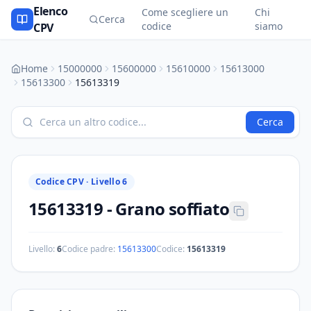
Elenco
Come scegliere un
Chi
Cerca
codice
siamo
CPV
Home
15000000
15600000
15610000
15613000
15613300
15613319
Cerca
Codice CPV ·
Livello 6
15613319
-
Grano soffiato
Livello:
6
Codice padre:
15613300
Codice:
15613319