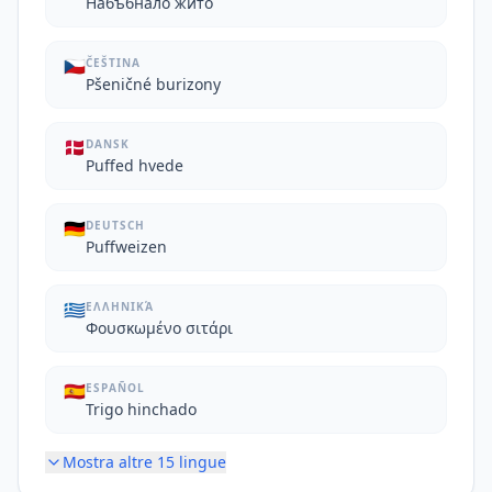
Набъбнало жито
🇨🇿
ČEŠTINA
Pšeničné burizony
🇩🇰
DANSK
Puffed hvede
🇩🇪
DEUTSCH
Puffweizen
🇬🇷
ΕΛΛΗΝΙΚΆ
Φουσκωμένο σιτάρι
🇪🇸
ESPAÑOL
Trigo hinchado
Mostra altre
15
lingue