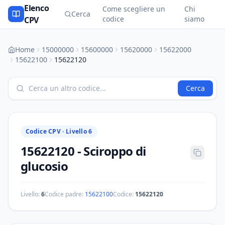
Elenco
Come scegliere un
Chi
Cerca
codice
siamo
CPV
Home
15000000
15600000
15620000
15622000
15622100
15622120
Cerca
Codice CPV ·
Livello 6
15622120
-
Sciroppo di
glucosio
Livello:
6
Codice padre:
15622100
Codice:
15622120