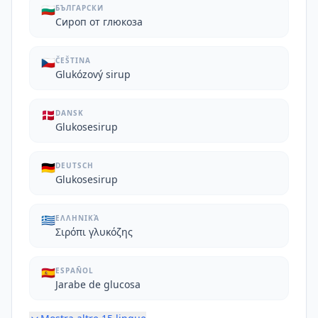
🇧🇬
БЪЛГАРСКИ
Сироп от глюкоза
🇨🇿
ČEŠTINA
Glukózový sirup
🇩🇰
DANSK
Glukosesirup
🇩🇪
DEUTSCH
Glukosesirup
🇬🇷
ΕΛΛΗΝΙΚΆ
Σιρόπι γλυκόζης
🇪🇸
ESPAÑOL
Jarabe de glucosa