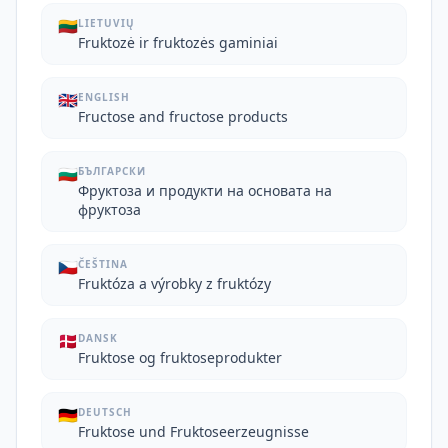
🇱🇹
LIETUVIŲ
Fruktozė ir fruktozės gaminiai
🇬🇧
ENGLISH
Fructose and fructose products
🇧🇬
БЪЛГАРСКИ
Фруктоза и продукти на основата на
фруктоза
🇨🇿
ČEŠTINA
Fruktóza a výrobky z fruktózy
🇩🇰
DANSK
Fruktose og fruktoseprodukter
🇩🇪
DEUTSCH
Fruktose und Fruktoseerzeugnisse