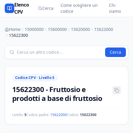
Elenco
Come scegliere un
Chi
Cerca
codice
siamo
CPV
Home
15000000
15600000
15620000
15622000
15622300
Cerca
Codice CPV ·
Livello 5
15622300
-
Fruttosio e
prodotti a base di fruttosio
Livello:
5
Codice padre:
15622000
Codice:
15622300