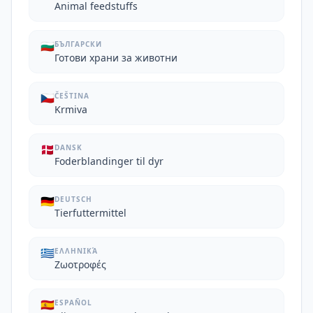
Animal feedstuffs
🇧🇬
БЪЛГАРСКИ
Готови храни за животни
🇨🇿
ČEŠTINA
Krmiva
🇩🇰
DANSK
Foderblandinger til dyr
🇩🇪
DEUTSCH
Tierfuttermittel
🇬🇷
ΕΛΛΗΝΙΚΆ
Ζωοτροφές
🇪🇸
ESPAÑOL