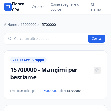
Elenco
Come scegliere un
Chi
Cerca
codice
siamo
CPV
Home
15000000
15700000
Cerca
Codice CPV ·
Gruppo
15700000
-
Mangimi per
bestiame
Livello:
2
Codice padre:
15000000
Codice:
15700000