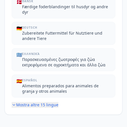
🇩🇰
DANSK
Færdige foderblandinger til husdyr og andre
dyr
🇩🇪
DEUTSCH
Zubereitete Futtermittel für Nutztiere und
andere Tiere
🇬🇷
ΕΛΛΗΝΙΚΆ
Παρασκευασμένες ζωοτροφές για ζώα
εκτρεφόμενα σε αγροκτήματα και άλλα ζώα
🇪🇸
ESPAÑOL
Alimentos preparados para animales de
granja y otros animales
Mostra altre
15
lingue