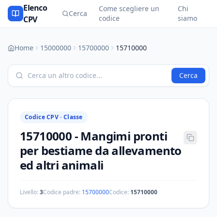
Elenco
Come scegliere un
Chi
Cerca
codice
siamo
CPV
Home
15000000
15700000
15710000
Cerca
Codice CPV ·
Classe
15710000
-
Mangimi pronti
per bestiame da allevamento
ed altri animali
Livello:
3
Codice padre:
15700000
Codice:
15710000