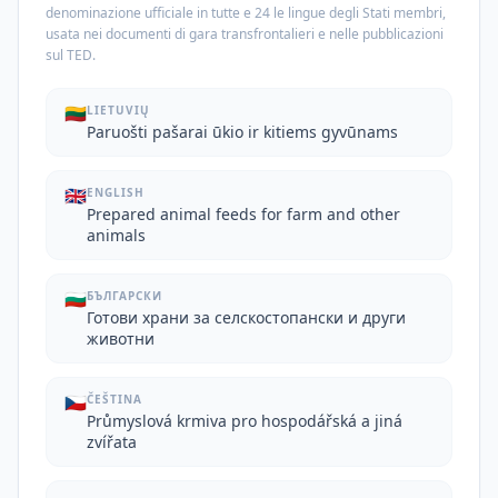
denominazione ufficiale in tutte e 24 le lingue degli Stati membri,
usata nei documenti di gara transfrontalieri e nelle pubblicazioni
sul TED.
🇱🇹
LIETUVIŲ
Paruošti pašarai ūkio ir kitiems gyvūnams
🇬🇧
ENGLISH
Prepared animal feeds for farm and other
animals
🇧🇬
БЪЛГАРСКИ
Готови храни за селскостопански и други
животни
🇨🇿
ČEŠTINA
Průmyslová krmiva pro hospodářská a jiná
zvířata