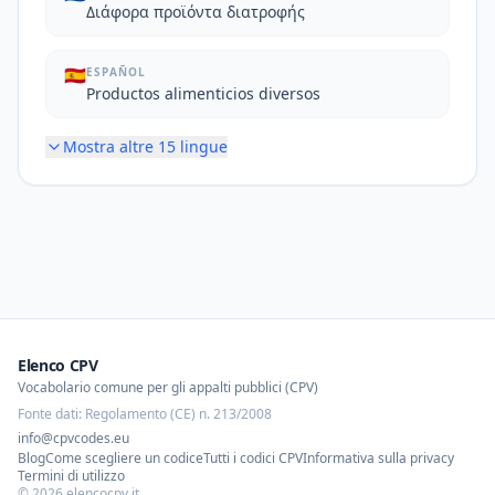
Διάφορα προϊόντα διατροφής
🇪🇸
ESPAÑOL
Productos alimenticios diversos
Mostra altre
15
lingue
Elenco CPV
Vocabolario comune per gli appalti pubblici (CPV)
Fonte dati: Regolamento (CE) n. 213/2008
info@cpvcodes.eu
Blog
Come scegliere un codice
Tutti i codici CPV
Informativa sulla privacy
Termini di utilizzo
©
2026
elencocpv.it