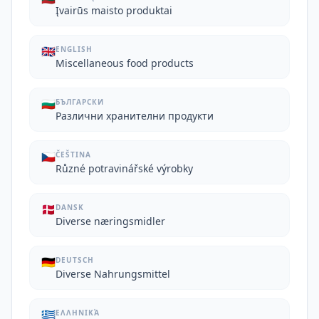
Įvairūs maisto produktai
🇬🇧
ENGLISH
Miscellaneous food products
🇧🇬
БЪЛГАРСКИ
Различни хранителни продукти
🇨🇿
ČEŠTINA
Různé potravinářské výrobky
🇩🇰
DANSK
Diverse næringsmidler
🇩🇪
DEUTSCH
Diverse Nahrungsmittel
🇬🇷
ΕΛΛΗΝΙΚΆ