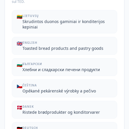
sul TED.
🇱🇹
LIETUVIŲ
Skrudintos duonos gaminiai ir konditerijos
kepiniai
🇬🇧
ENGLISH
Toasted bread products and pastry goods
🇧🇬
БЪЛГАРСКИ
Хлебни и сладкарски печени продукти
🇨🇿
ČEŠTINA
Opékané pekárenské výrobky a pečivo
🇩🇰
DANSK
Ristede brødprodukter og konditorvarer
🇩🇪
DEUTSCH