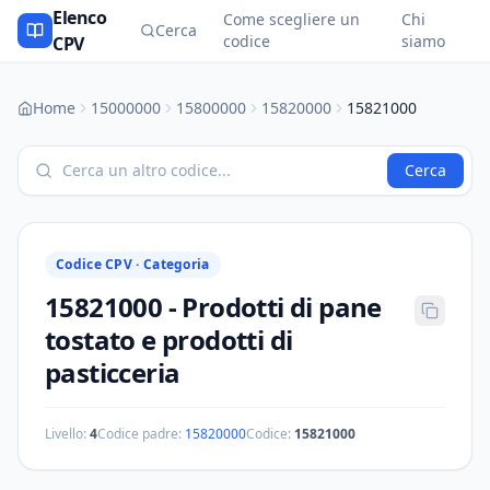
Elenco
Come scegliere un
Chi
Cerca
codice
siamo
CPV
Home
15000000
15800000
15820000
15821000
Cerca
Codice CPV ·
Categoria
15821000
-
Prodotti di pane
tostato e prodotti di
pasticceria
Livello:
4
Codice padre:
15820000
Codice:
15821000