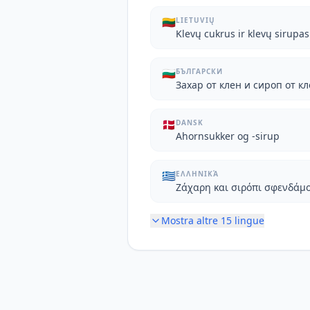
🇱🇹
LIETUVIŲ
Klevų cukrus ir klevų sirupas
🇧🇬
БЪЛГАРСКИ
Захар от клен и сироп от к
🇩🇰
DANSK
Ahornsukker og -sirup
🇬🇷
ΕΛΛΗΝΙΚΆ
Ζάχαρη και σιρόπι σφενδάμ
Mostra altre
15
lingue