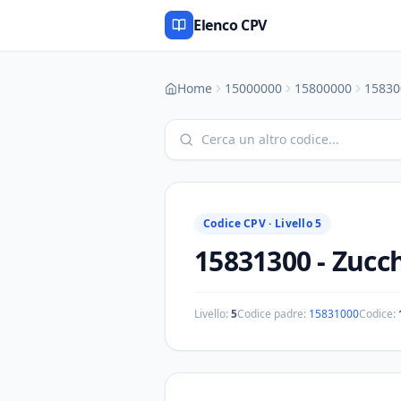
Elenco CPV
Home
15000000
15800000
15830
Codice CPV ·
Livello 5
15831300
-
Zucch
Livello:
5
Codice padre:
15831000
Codice: