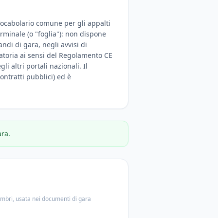
 Vocabolario comune per gli appalti
erminale (o "foglia"): non dispone
di di gara, negli avvisi di
igatoria ai sensi del Regolamento CE
i altri portali nazionali. Il
ontratti pubblici) ed è
ara.
embri, usata nei documenti di gara