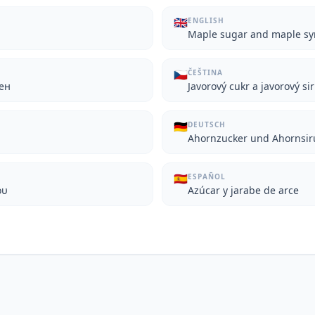
🇬🇧
ENGLISH
Maple sugar and maple sy
🇨🇿
ČEŠTINA
лен
Javorový cukr a javorový si
🇩🇪
DEUTSCH
Ahornzucker und Ahornsir
🇪🇸
ESPAÑOL
ου
Azúcar y jarabe de arce