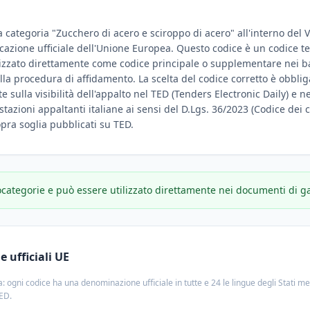
la categoria "Zucchero di acero e sciroppo di acero" all'interno del
ificazione ufficiale dell'Unione Europea. Questo codice è un codice t
lizzato direttamente come codice principale o supplementare nei ban
ella procedura di affidamento. La scelta del codice corretto è obbl
 sulla visibilità dell'appalto nel TED (Tenders Electronic Daily) e negl
stazioni appaltanti italiane ai sensi del D.Lgs. 36/2023 (Codice dei c
sopra soglia pubblicati su TED.
ocategorie e può essere utilizzato direttamente nei documenti di g
 ufficiali UE
: ogni codice ha una denominazione ufficiale in tutte e 24 le lingue degli Stati m
TED.