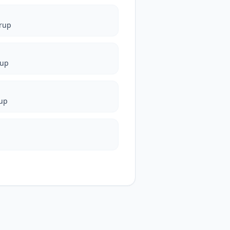
rup
rup
up