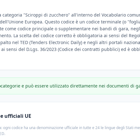
a categoria "Sciroppi di zucchero" all'interno del Vocabolario comune
e dell'Unione Europea. Questo codice è un codice terminale (o "fogli
te come codice principale o supplementare nei bandi di gara, negli
amento. La scelta del codice corretto è obbligatoria ai sensi del Reg
ppalto nel TED (Tenders Electronic Daily) e negli altri portali nazion
e ai sensi del D.Lgs. 36/2023 (Codice dei contratti pubblici) ed è obbl
ocategorie e può essere utilizzato direttamente nei documenti di g
 ufficiali UE
: ogni codice ha una denominazione ufficiale in tutte e 24 le lingue degli Stati m
TED.