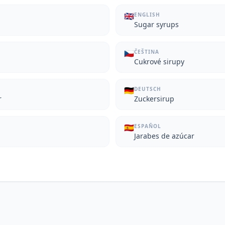
🇬🇧
ENGLISH
Sugar syrups
🇨🇿
ČEŠTINA
Cukrové sirupy
🇩🇪
DEUTSCH
r
Zuckersirup
🇪🇸
ESPAÑOL
Jarabes de azúcar