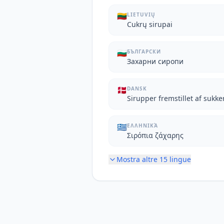
🇱🇹
LIETUVIŲ
Cukrų sirupai
🇧🇬
БЪЛГАРСКИ
Захарни сиропи
🇩🇰
DANSK
Sirupper fremstillet af sukke
🇬🇷
ΕΛΛΗΝΙΚΆ
Σιρόπια ζάχαρης
Mostra altre
15
lingue