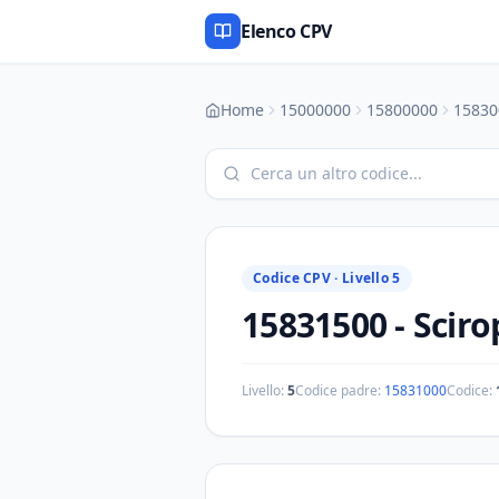
Elenco CPV
Home
15000000
15800000
15830
Codice CPV ·
Livello 5
15831500
-
Sciro
Livello:
5
Codice padre:
15831000
Codice: