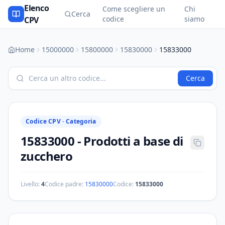
Elenco
Come scegliere un
Chi
Cerca
codice
siamo
CPV
Home
15000000
15800000
15830000
15833000
Cerca
Codice CPV ·
Categoria
15833000
-
Prodotti a base di
zucchero
Livello:
4
Codice padre:
15830000
Codice:
15833000