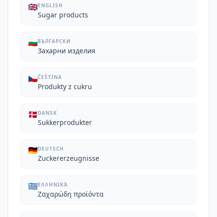
🇬🇧
ENGLISH
Sugar products
🇧🇬
БЪЛГАРСКИ
Захарни изделия
🇨🇿
ČEŠTINA
Produkty z cukru
🇩🇰
DANSK
Sukkerprodukter
🇩🇪
DEUTSCH
Zuckererzeugnisse
🇬🇷
ΕΛΛΗΝΙΚΆ
Ζαχαρώδη προϊόντα