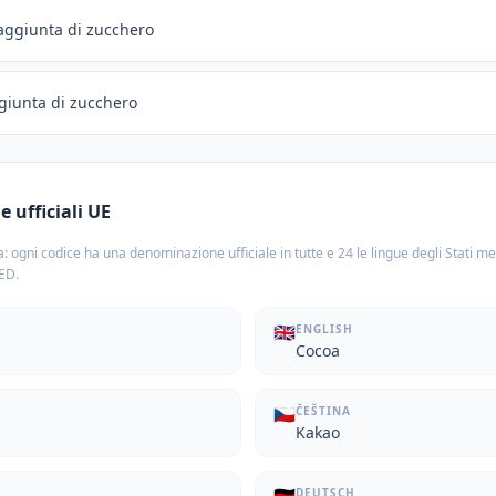
 aggiunta di zucchero
giunta di zucchero
 ufficiali UE
: ogni codice ha una denominazione ufficiale in tutte e 24 le lingue degli Stati m
TED.
🇬🇧
ENGLISH
Cocoa
🇨🇿
ČEŠTINA
Kakao
DEUTSCH