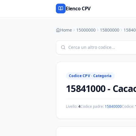
Elenco CPV
Home
15000000
15800000
15840
Codice CPV ·
Categoria
15841000
-
Caca
Livello:
4
Codice padre:
15840000
Codice: