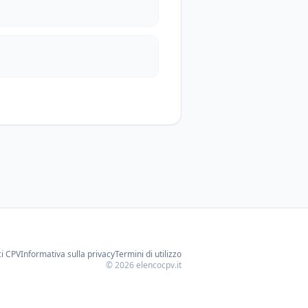
ci CPV
Informativa sulla privacy
Termini di utilizzo
©
2026
elencocpv.it