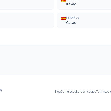
🇩🇪
Kakao
🇪🇸
ESPAÑOL
Cacao
V)
Blog
Come scegliere un codice
Tutti i codi