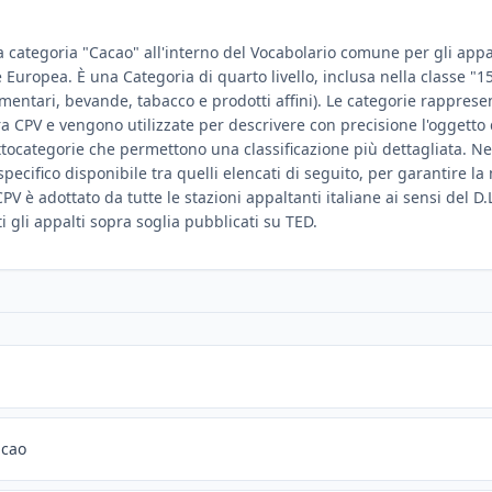
a categoria "Cacao" all'interno del Vocabolario comune per gli appalt
ne Europea. È una Categoria di quarto livello, inclusa nella classe "
limentari, bevande, tabacco e prodotti affini). Le categorie rapprese
ura CPV e vengono utilizzate per descrivere con precisione l'oggetto
tocategorie che permettono una classificazione più dettagliata. Ne
ù specifico disponibile tra quelli elencati di seguito, per garantire 
PV è adottato da tutte le stazioni appaltanti italiane ai sensi del D.
ti gli appalti sopra soglia pubblicati su TED.
acao