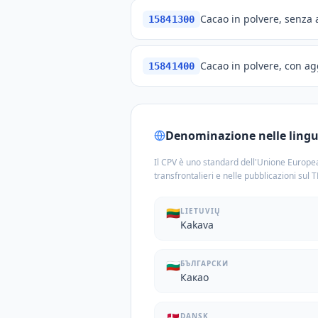
Cacao in polvere, senza
15841300
Cacao in polvere, con ag
15841400
Denominazione nelle lingue
Il CPV è uno standard dell'Unione Europea
transfrontalieri e nelle pubblicazioni sul 
🇱🇹
LIETUVIŲ
Kakava
🇧🇬
БЪЛГАРСКИ
Какао
DANSK