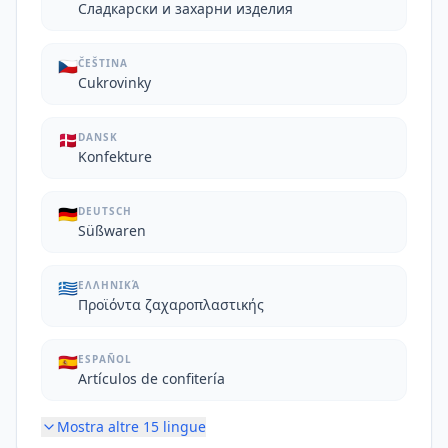
Сладкарски и захарни изделия
🇨🇿
ČEŠTINA
Cukrovinky
🇩🇰
DANSK
Konfekture
🇩🇪
DEUTSCH
Süßwaren
🇬🇷
ΕΛΛΗΝΙΚΆ
Προϊόντα ζαχαροπλαστικής
🇪🇸
ESPAÑOL
Artículos de confitería
Mostra altre
15
lingue