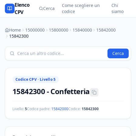
Elenco
Come scegliere un
Chi
Cerca
codice
siamo
CPV
Home
15000000
15800000
15840000
15842000
15842300
Cerca
Codice CPV ·
Livello 5
15842300
-
Confetteria
Livello:
5
Codice padre:
15842000
Codice:
15842300