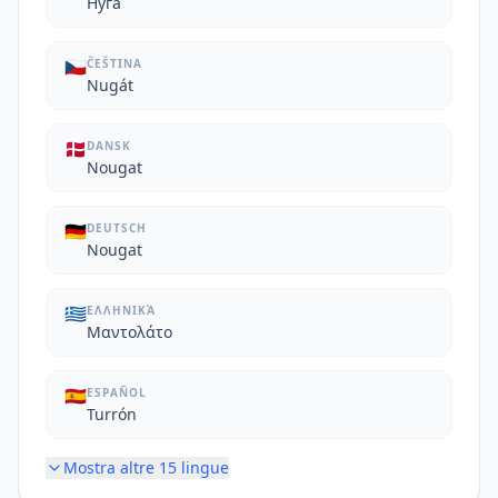
Нуга
🇨🇿
ČEŠTINA
Nugát
🇩🇰
DANSK
Nougat
🇩🇪
DEUTSCH
Nougat
🇬🇷
ΕΛΛΗΝΙΚΆ
Μαντολάτο
🇪🇸
ESPAÑOL
Turrón
Mostra altre
15
lingue