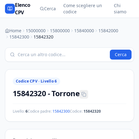
Elenco
Come scegliere un
Chi
Cerca
codice
siamo
CPV
Home
15000000
15800000
15840000
15842000
15842300
15842320
Cerca
Codice CPV ·
Livello 6
15842320
-
Torrone
Livello:
6
Codice padre:
15842300
Codice:
15842320