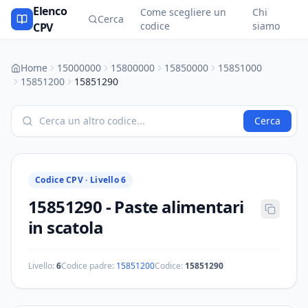
Elenco
Come scegliere un
Chi
Cerca
codice
siamo
CPV
Home
15000000
15800000
15850000
15851000
15851200
15851290
Cerca
Codice CPV ·
Livello 6
15851290
-
Paste alimentari
in scatola
Livello:
6
Codice padre:
15851200
Codice:
15851290