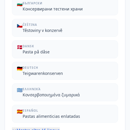
🇧🇬
БЪЛГАРСКИ
Консервирани тестени храни
🇨🇿
ČEŠTINA
Těstoviny v konzervě
🇩🇰
DANSK
Pasta på dåse
🇩🇪
DEUTSCH
Teigwarenkonserven
🇬🇷
ΕΛΛΗΝΙΚΆ
Κονσερβοποιημένα ζυμαρικά
🇪🇸
ESPAÑOL
Pastas alimenticias enlatadas