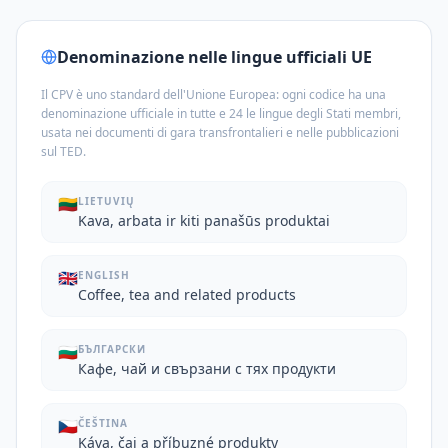
Denominazione nelle lingue ufficiali UE
Il CPV è uno standard dell'Unione Europea: ogni codice ha una
denominazione ufficiale in tutte e 24 le lingue degli Stati membri,
usata nei documenti di gara transfrontalieri e nelle pubblicazioni
sul TED.
🇱🇹
LIETUVIŲ
Kava, arbata ir kiti panašūs produktai
🇬🇧
ENGLISH
Coffee, tea and related products
🇧🇬
БЪЛГАРСКИ
Кафе, чай и свързани с тях продукти
🇨🇿
ČEŠTINA
Káva, čaj a příbuzné produkty