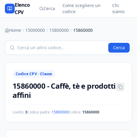
Elenco
Come scegliere un
Chi
Cerca
codice
siamo
CPV
Home
15000000
15800000
15860000
Cerca
Codice CPV ·
Classe
15860000
-
Caffè, tè e prodotti
affini
Livello:
3
Codice padre:
15800000
Codice:
15860000