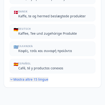
🇩🇰
DANSK
Kaffe, te og hermed beslægtede produkter
🇩🇪
DEUTSCH
Kaffee, Tee und zugehörige Produkte
🇬🇷
ΕΛΛΗΝΙΚΆ
Καφές, τσάι και συναφή προϊόντα
🇪🇸
ESPAÑOL
Café, té y productos conexos
Mostra altre
15
lingue