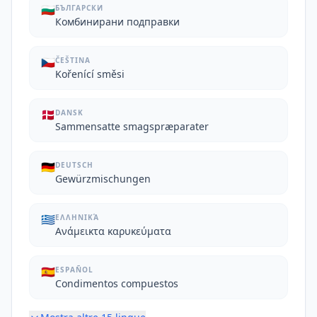
🇧🇬
БЪЛГАРСКИ
Комбинирани подправки
🇨🇿
ČEŠTINA
Kořenící směsi
🇩🇰
DANSK
Sammensatte smagspræparater
🇩🇪
DEUTSCH
Gewürzmischungen
🇬🇷
ΕΛΛΗΝΙΚΆ
Ανάμεικτα καρυκεύματα
🇪🇸
ESPAÑOL
Condimentos compuestos