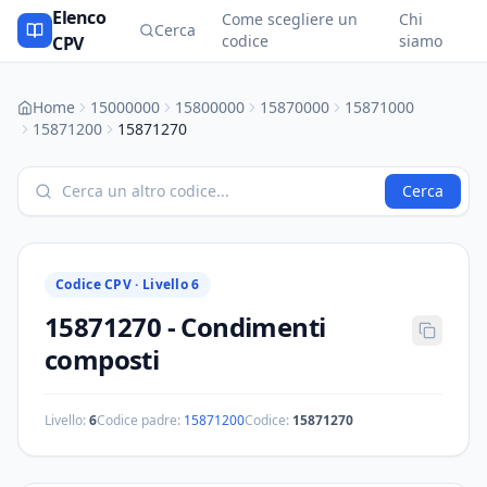
Elenco
Come scegliere un
Chi
Cerca
codice
siamo
CPV
Home
15000000
15800000
15870000
15871000
15871200
15871270
Cerca
Codice CPV ·
Livello 6
15871270
-
Condimenti
composti
Livello:
6
Codice padre:
15871200
Codice:
15871270