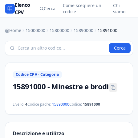
Elenco
Come scegliere un
Chi
Cerca
codice
siamo
CPV
Home
15000000
15800000
15890000
15891000
Cerca
Codice CPV ·
Categoria
15891000
-
Minestre e brodi
Livello:
4
Codice padre:
15890000
Codice:
15891000
Descrizione e utilizzo