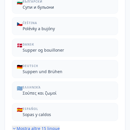
🇧🇬
БЪЛГАРСКИ
Супи и бульони
🇨🇿
ČEŠTINA
Polévky a bujóny
🇩🇰
DANSK
Supper og bouilloner
🇩🇪
DEUTSCH
Suppen und Brühen
🇬🇷
ΕΛΛΗΝΙΚΆ
Σούπες και ζωμοί
🇪🇸
ESPAÑOL
Sopas y caldos
Mostra altre
15
lingue