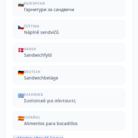
🇧🇬
БЪЛГАРСКИ
Гарнитури за сандвичи
🇨🇿
ČEŠTINA
Náplně sendvičů
🇩🇰
DANSK
Sandwichfyld
🇩🇪
DEUTSCH
Sandwichbeläge
🇬🇷
ΕΛΛΗΝΙΚΆ
Συστατικά για σάντουιτς
🇪🇸
ESPAÑOL
Alimentos para bocadillos