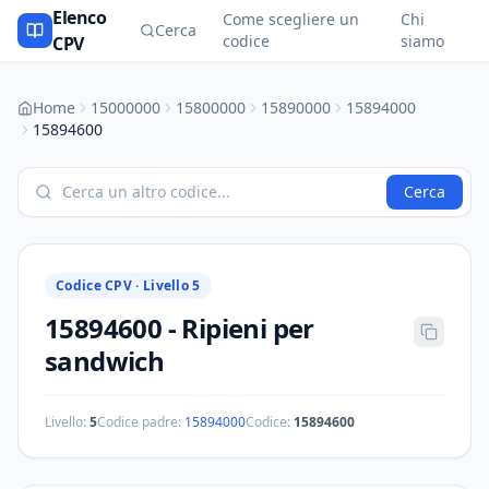
Elenco
Come scegliere un
Chi
Cerca
codice
siamo
CPV
Home
15000000
15800000
15890000
15894000
15894600
Cerca
Codice CPV ·
Livello 5
15894600
-
Ripieni per
sandwich
Livello:
5
Codice padre:
15894000
Codice:
15894600