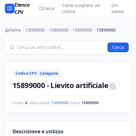
Elenco
Come scegliere un
Chi
Cerca
codice
siamo
CPV
Home
15000000
15800000
15890000
15899000
Cerca
Codice CPV ·
Categoria
15899000
-
Lievito artificiale
Livello:
4
Codice padre:
15890000
Codice:
15899000
Descrizione e utilizzo