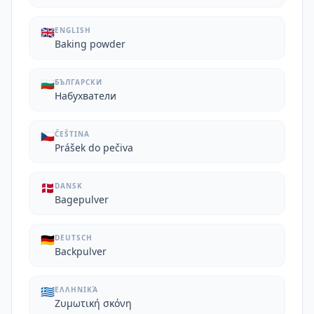
🇬🇧
ENGLISH
Baking powder
🇧🇬
БЪЛГАРСКИ
Набухватели
🇨🇿
ČEŠTINA
Prášek do pečiva
🇩🇰
DANSK
Bagepulver
🇩🇪
DEUTSCH
Backpulver
🇬🇷
ΕΛΛΗΝΙΚΆ
Ζυμωτική σκόνη