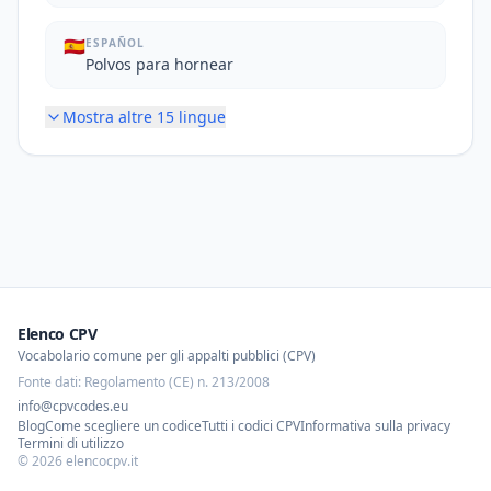
🇪🇸
ESPAÑOL
Polvos para hornear
Mostra altre
15
lingue
Elenco CPV
Vocabolario comune per gli appalti pubblici (CPV)
Fonte dati: Regolamento (CE) n. 213/2008
info@cpvcodes.eu
Blog
Come scegliere un codice
Tutti i codici CPV
Informativa sulla privacy
Termini di utilizzo
©
2026
elencocpv.it