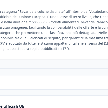
a categoria "Bevande alcoliche distillate" all'interno del Vocabolar
e ufficiale dell'Unione Europea. È una Classe di terzo livello, che ri
 e nella divisione "15000000 - Prodotti alimentari, bevande, tabacco 
ervizio omogenei, facilitando la comparabilità delle offerte e la co
tegoria che permettono una classificazione più dettagliata. Nelle 
disponibile tra quelli elencati di seguito, per garantire la massima t
PV è adottato da tutte le stazioni appaltanti italiane ai sensi del D.
ti gli appalti sopra soglia pubblicati su TED.
 ufficiali UE