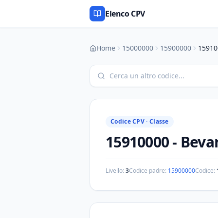
Elenco CPV
Home
15000000
15900000
15910
Codice CPV ·
Classe
15910000
-
Bevan
Livello:
3
Codice padre:
15900000
Codice: