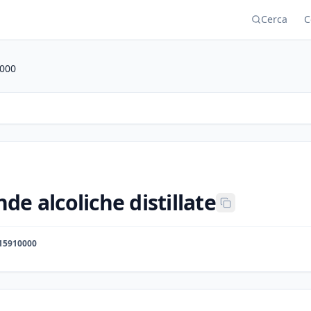
Cerca
C
000
de alcoliche distillate
15910000