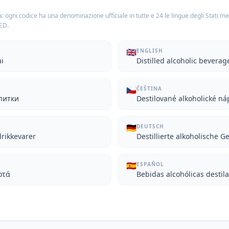
: ogni codice ha una denominazione ufficiale in tutte e 24 le lingue degli Stati m
TED.
🇬🇧
ENGLISH
ai
Distilled alcoholic beverag
🇨🇿
ČEŠTINA
питки
Destilované alkoholické ná
🇩🇪
DEUTSCH
drikkevarer
Destillierte alkoholische G
🇪🇸
ESPAÑOL
οτά
Bebidas alcohólicas destil