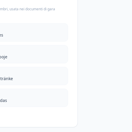
embri, usata nei documenti di gara
es
poje
etränke
adas