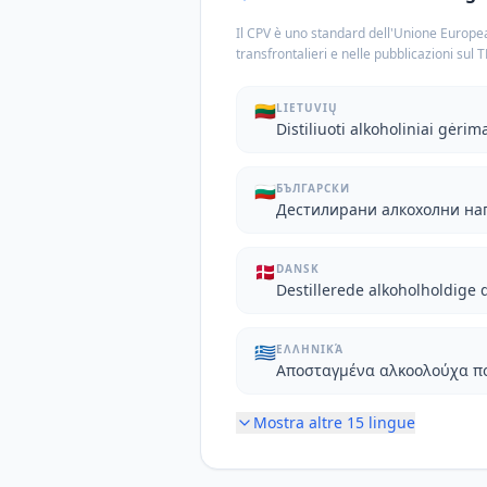
Il CPV è uno standard dell'Unione Europea
transfrontalieri e nelle pubblicazioni sul 
🇱🇹
LIETUVIŲ
Distiliuoti alkoholiniai gėrim
🇧🇬
БЪЛГАРСКИ
Дестилирани алкохолни на
🇩🇰
DANSK
Destillerede alkoholholdige 
🇬🇷
ΕΛΛΗΝΙΚΆ
Αποσταγμένα αλκοολούχα π
Mostra altre
15
lingue