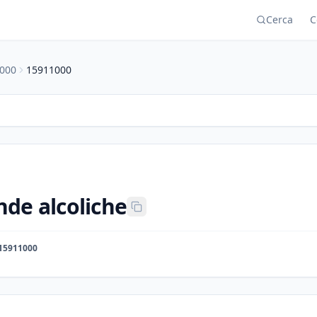
Cerca
C
000
15911000
de alcoliche
15911000