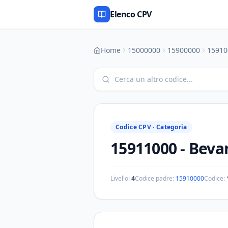
Elenco CPV
Home
15000000
15900000
15910
Codice CPV ·
Categoria
15911000
-
Bevan
Livello:
4
Codice padre:
15910000
Codice: