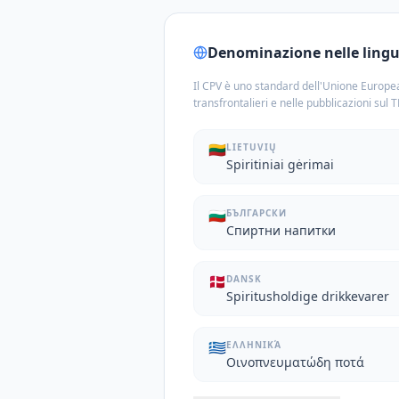
Denominazione nelle lingue
Il CPV è uno standard dell'Unione Europea
transfrontalieri e nelle pubblicazioni sul 
🇱🇹
LIETUVIŲ
Spiritiniai gėrimai
🇧🇬
БЪЛГАРСКИ
Спиртни напитки
🇩🇰
DANSK
Spiritusholdige drikkevarer
🇬🇷
ΕΛΛΗΝΙΚΆ
Οινοπνευματώδη ποτά