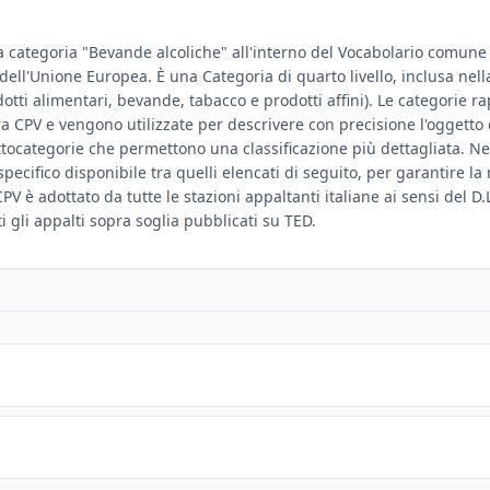
a categoria "Bevande alcoliche" all'interno del Vocabolario comune pe
e dell'Unione Europea. È una Categoria di quarto livello, inclusa ne
odotti alimentari, bevande, tabacco e prodotti affini). Le categorie 
ura CPV e vengono utilizzate per descrivere con precisione l'oggetto
tocategorie che permettono una classificazione più dettagliata. Ne
ù specifico disponibile tra quelli elencati di seguito, per garantire 
PV è adottato da tutte le stazioni appaltanti italiane ai sensi del D.
ti gli appalti sopra soglia pubblicati su TED.