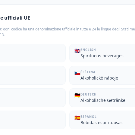
 ufficiali UE
: ogni codice ha una denominazione ufficiale in tutte e 24 le lingue degli Stati m
TED.
🇬🇧
ENGLISH
Spirituous beverages
🇨🇿
ČEŠTINA
Alkoholické nápoje
🇩🇪
DEUTSCH
Alkoholische Getränke
🇪🇸
ESPAÑOL
Bebidas espirituosas