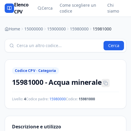
Elenco
Come scegliere un
Chi
Cerca
codice
siamo
CPV
Home
15000000
15900000
15980000
15981000
Cerca
Codice CPV ·
Categoria
15981000
-
Acqua minerale
Livello:
4
Codice padre:
15980000
Codice:
15981000
Descrizione e utilizzo