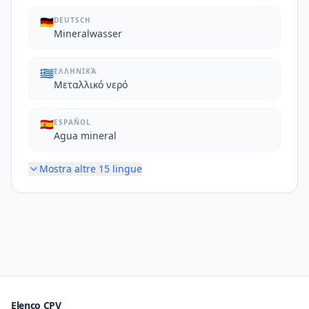
🇩🇪
DEUTSCH
Mineralwasser
🇬🇷
ΕΛΛΗΝΙΚΆ
Μεταλλικό νερό
🇪🇸
ESPAÑOL
Agua mineral
Mostra altre
15
lingue
Elenco CPV