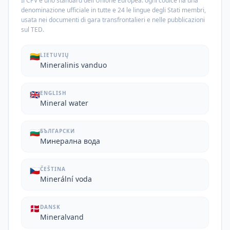
Il CPV è uno standard dell'Unione Europea: ogni codice ha una
denominazione ufficiale in tutte e 24 le lingue degli Stati membri,
usata nei documenti di gara transfrontalieri e nelle pubblicazioni
sul TED.
🇱🇹
LIETUVIŲ
Mineralinis vanduo
🇬🇧
ENGLISH
Mineral water
🇧🇬
БЪЛГАРСКИ
Минерална вода
🇨🇿
ČEŠTINA
Minerální voda
🇩🇰
DANSK
Mineralvand