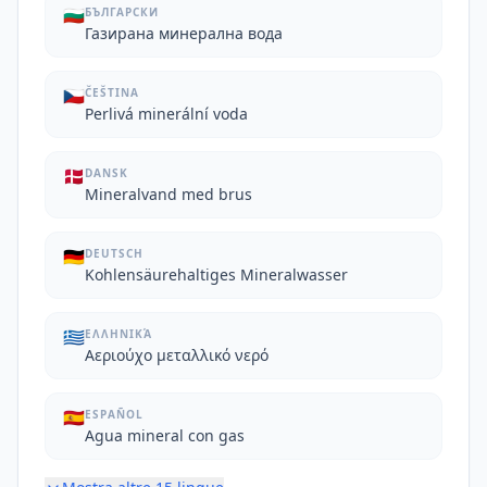
🇧🇬
БЪЛГАРСКИ
Газирана минерална вода
🇨🇿
ČEŠTINA
Perlivá minerální voda
🇩🇰
DANSK
Mineralvand med brus
🇩🇪
DEUTSCH
Kohlensäurehaltiges Mineralwasser
🇬🇷
ΕΛΛΗΝΙΚΆ
Αεριούχο μεταλλικό νερό
🇪🇸
ESPAÑOL
Agua mineral con gas