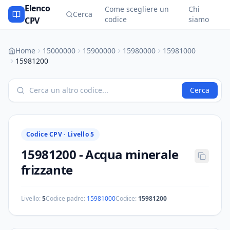
Elenco
Come scegliere un
Chi
Cerca
codice
siamo
CPV
Home
15000000
15900000
15980000
15981000
15981200
Cerca
Codice CPV ·
Livello 5
15981200
-
Acqua minerale
frizzante
Livello:
5
Codice padre:
15981000
Codice:
15981200