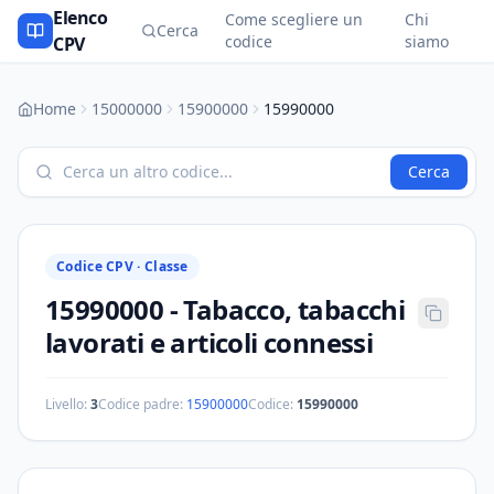
Elenco
Come scegliere un
Chi
Cerca
codice
siamo
CPV
Home
15000000
15900000
15990000
Cerca
Codice CPV ·
Classe
15990000
-
Tabacco, tabacchi
lavorati e articoli connessi
Livello:
3
Codice padre:
15900000
Codice:
15990000