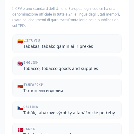
Il CPV è uno standard dell'Unione Europea: ogni codice ha una
denominazione ufficiale in tutte e 24 le lingue degli Stati membri,
usata nei documenti di gara transfrontalieri e nelle pubblicazioni
sul TED.
🇱🇹
LIETUVIŲ
Tabakas, tabako gaminiai ir prekės
🇬🇧
ENGLISH
Tobacco, tobacco goods and supplies
🇧🇬
БЪЛГАРСКИ
Тютюневи изделия
🇨🇿
ČEŠTINA
Tabák, tabákové výrobky a tabáčnické potřeby
🇩🇰
DANSK