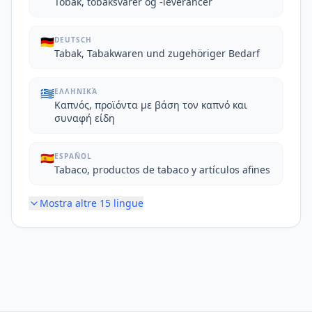
Tobak, tobaksvarer og -leverancer
🇩🇪
DEUTSCH
Tabak, Tabakwaren und zugehöriger Bedarf
🇬🇷
ΕΛΛΗΝΙΚΆ
Καπνός, προϊόντα με βάση τον καπνό και
συναφή είδη
🇪🇸
ESPAÑOL
Tabaco, productos de tabaco y artículos afines
Mostra altre
15
lingue