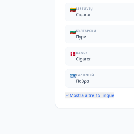
🇱🇹
LIETUVIŲ
Cigarai
🇧🇬
БЪЛГАРСКИ
Пури
🇩🇰
DANSK
Cigarer
🇬🇷
ΕΛΛΗΝΙΚΆ
Πούρα
Mostra altre
15
lingue