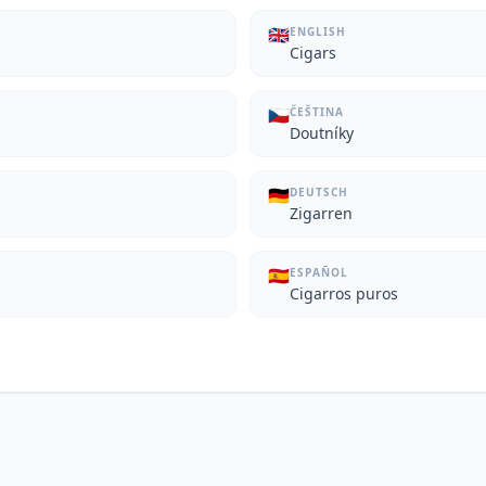
🇬🇧
ENGLISH
Cigars
🇨🇿
ČEŠTINA
Doutníky
🇩🇪
DEUTSCH
Zigarren
🇪🇸
ESPAÑOL
Cigarros puros