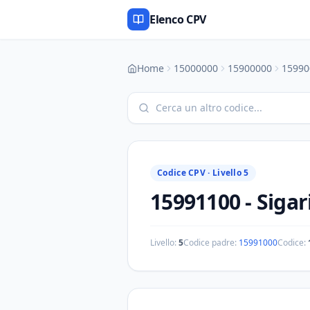
Elenco CPV
Home
15000000
15900000
15990
Codice CPV ·
Livello 5
15991100
-
Sigar
Livello:
5
Codice padre:
15991000
Codice: