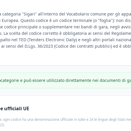
a categoria "Sigari" all'interno del Vocabolario comune per gli appalt
ne Europea. Questo codice è un codice terminale (o "foglia"): non d
e codice principale o supplementare nei bandi di gara, negli avvisi
. La scelta del codice corretto è obbligatoria ai sensi del Regolame
ppalto nel TED (Tenders Electronic Daily) e negli altri portali nazion
e ai sensi del D.Lgs. 36/2023 (Codice dei contratti pubblici) ed è obbl
ocategorie e può essere utilizzato direttamente nei documenti di g
 ufficiali UE
: ogni codice ha una denominazione ufficiale in tutte e 24 le lingue degli Stati m
TED.