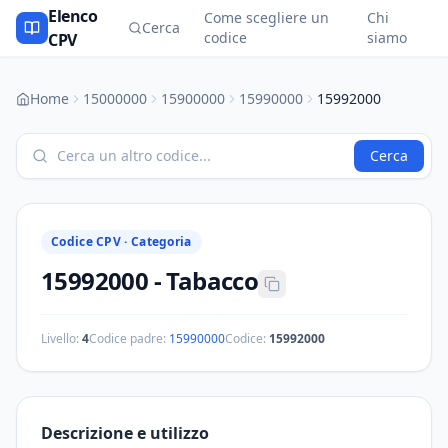
Elenco
Come scegliere un
Chi
Cerca
codice
siamo
CPV
Home
15000000
15900000
15990000
15992000
Cerca
Codice CPV ·
Categoria
15992000
-
Tabacco
Livello:
4
Codice padre:
15990000
Codice:
15992000
Descrizione e utilizzo