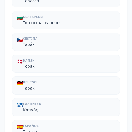
Tobacco
🇧🇬
БЪЛГАРСКИ
Тютюн за пушене
🇨🇿
ČEŠTINA
Tabák
🇩🇰
DANSK
Tobak
🇩🇪
DEUTSCH
Tabak
🇬🇷
ΕΛΛΗΝΙΚΆ
Καπνός
🇪🇸
ESPAÑOL
Tabaco