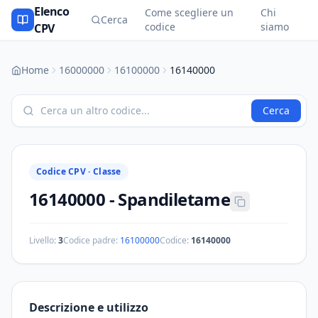
Elenco
Come scegliere un
Chi
Cerca
codice
siamo
CPV
Home
16000000
16100000
16140000
Cerca
Codice CPV ·
Classe
16140000
-
Spandiletame
Livello:
3
Codice padre:
16100000
Codice:
16140000
Descrizione e utilizzo