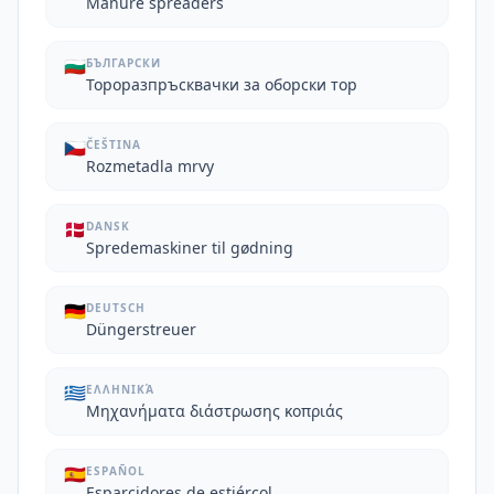
Manure spreaders
🇧🇬
БЪЛГАРСКИ
Тороразпръсквачки за оборски тор
🇨🇿
ČEŠTINA
Rozmetadla mrvy
🇩🇰
DANSK
Spredemaskiner til gødning
🇩🇪
DEUTSCH
Düngerstreuer
🇬🇷
ΕΛΛΗΝΙΚΆ
Μηχανήματα διάστρωσης κοπριάς
🇪🇸
ESPAÑOL
Esparcidores de estiércol