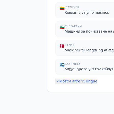
🇱🇹
LIETUVIŲ
Kiaušinių valymo mašinos
🇧🇬
БЪЛГАРСКИ
Машини за почистване на 
🇩🇰
DANSK
Maskiner til rengøring af æg
🇬🇷
ΕΛΛΗΝΙΚΆ
Μηχανήματα για τον καθαρ
Mostra altre
15
lingue