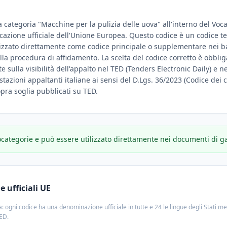
a categoria "Macchine per la pulizia delle uova" all'interno del Vo
ificazione ufficiale dell'Unione Europea. Questo codice è un codice t
lizzato direttamente come codice principale o supplementare nei ban
ella procedura di affidamento. La scelta del codice corretto è obbl
 sulla visibilità dell'appalto nel TED (Tenders Electronic Daily) e negl
stazioni appaltanti italiane ai sensi del D.Lgs. 36/2023 (Codice dei c
sopra soglia pubblicati su TED.
ocategorie e può essere utilizzato direttamente nei documenti di g
 ufficiali UE
: ogni codice ha una denominazione ufficiale in tutte e 24 le lingue degli Stati m
TED.