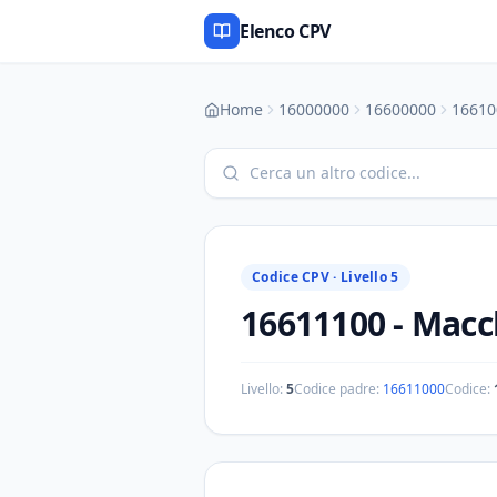
Elenco CPV
Home
16000000
16600000
16610
Codice CPV ·
Livello 5
16611100
-
Macch
Livello:
5
Codice padre:
16611000
Codice: