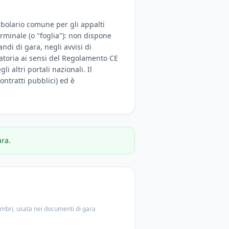
cabolario comune per gli appalti
erminale (o "foglia"): non dispone
di di gara, negli avvisi di
igatoria ai sensi del Regolamento CE
i altri portali nazionali. Il
ontratti pubblici) ed è
ara.
embri, usata nei documenti di gara