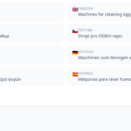
🇬🇧
ENGLISH
Machines for cleaning egg
🇨🇿
ČEŠTINA
яйца
Stroje pro čištění vajec
🇩🇪
DEUTSCH
Maschinen zum Reinigen v
🇪🇸
ESPAÑOL
ισμό αυγών
Máquinas para lavar huev