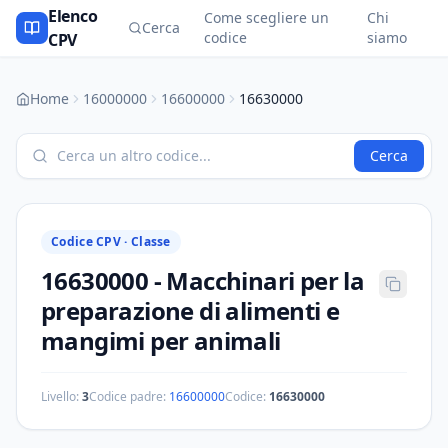
Elenco
Come scegliere un
Chi
Cerca
codice
siamo
CPV
Home
16000000
16600000
16630000
Cerca
Codice CPV ·
Classe
16630000
-
Macchinari per la
preparazione di alimenti e
mangimi per animali
Livello:
3
Codice padre:
16600000
Codice:
16630000