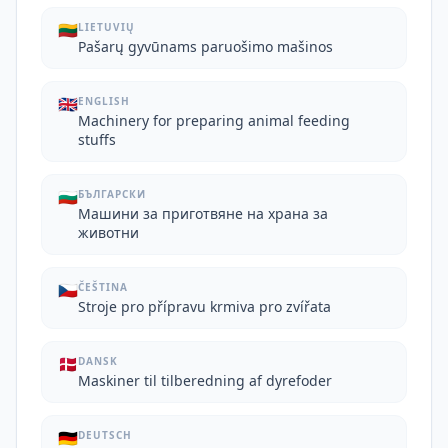
🇱🇹
LIETUVIŲ
Pašarų gyvūnams paruošimo mašinos
🇬🇧
ENGLISH
Machinery for preparing animal feeding
stuffs
🇧🇬
БЪЛГАРСКИ
Машини за приготвяне на храна за
животни
🇨🇿
ČEŠTINA
Stroje pro přípravu krmiva pro zvířata
🇩🇰
DANSK
Maskiner til tilberedning af dyrefoder
🇩🇪
DEUTSCH